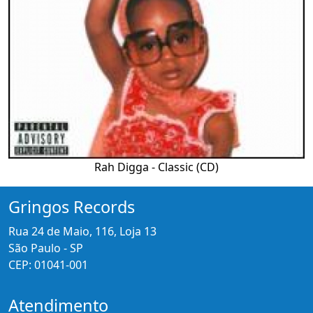
Rah Digga - Classic (CD)
Gringos Records
Rua 24 de Maio, 116, Loja 13
São Paulo - SP
CEP: 01041-001
Atendimento