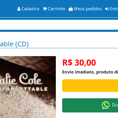
Cadastro
Carrinho
Meus pedidos
Ent
table (CD)
R$ 30,00
Envio imediato, produto d
Duv