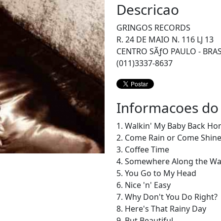
Descricao
GRINGOS RECORDS
R. 24 DE MAIO N. 116 LJ 13
CENTRO SÃƒO PAULO - BRAS
(011)3337-8637
Informacoes do
1. Walkin' My Baby Back H
2. Come Rain or Come Shin
3. Coffee Time
4. Somewhere Along the W
5. You Go to My Head
6. Nice 'n' Easy
7. Why Don't You Do Right?
8. Here's That Rainy Day
9. But Beautiful