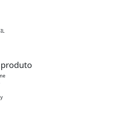
IL
 produto
ome
e
ay