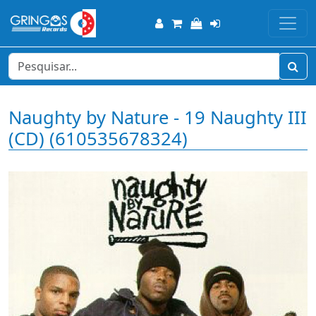
Naughty by Nature - 19 Naughty III
(CD) (610535678324)