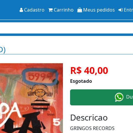
Cadastro
Carrinho
Meus pedidos
Ent
D)
R$ 40,00
Esgotado
Duv
Descricao
GRINGOS RECORDS