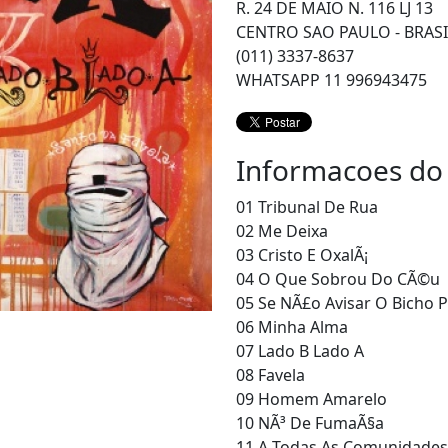
R. 24 DE MAIO N. 116 LJ 13
CENTRO SAO PAULO - BRASI
(011) 3337-8637
WHATSAPP 11 996943475
Informacoes do
01 Tribunal De Rua
02 Me Deixa
03 Cristo E OxalÃ¡
04 O Que Sobrou Do CÃ©u
05 Se NÃ£o Avisar O Bicho 
06 Minha Alma
07 Lado B Lado A
08 Favela
09 Homem Amarelo
10 NÃ³ De FumaÃ§a
11 A Todas As Comunidade