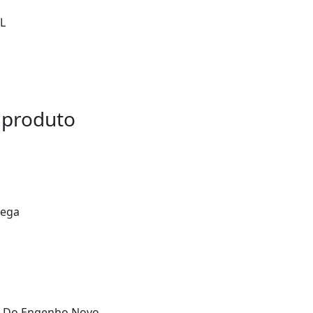
L
 produto
Pega
s Do Engenho Novo