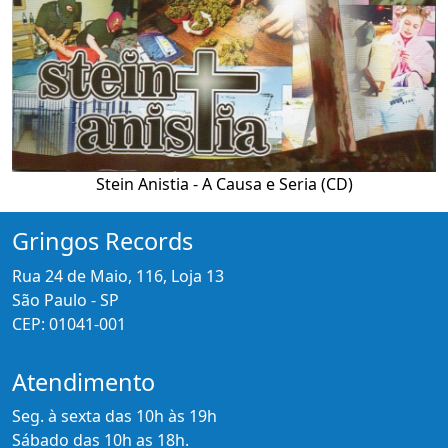
Stein Anistia - A Causa e Seria (CD)
Gringos Records
Rua 24 de Maio, 116, Loja 13
São Paulo - SP
CEP: 01041-001
Atendimento
Seg. à sexta das 10h às 19h
Sábado das 10h as 18h.