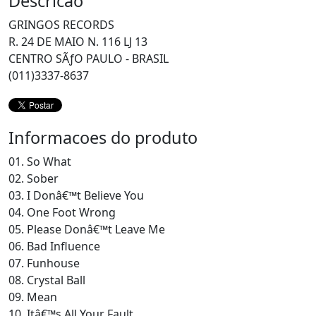
Descricao
GRINGOS RECORDS
R. 24 DE MAIO N. 116 LJ 13
CENTRO SÃƒO PAULO - BRASIL
(011)3337-8637
Informacoes do produto
01. So What
02. Sober
03. I Donâ€™t Believe You
04. One Foot Wrong
05. Please Donâ€™t Leave Me
06. Bad Influence
07. Funhouse
08. Crystal Ball
09. Mean
10. Itâ€™s All Your Fault