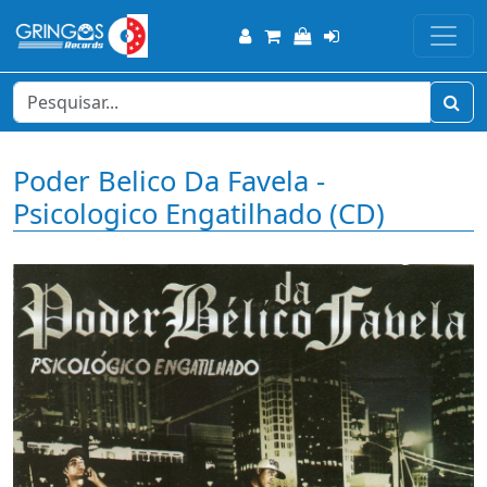
Poder Belico Da Favela -
Psicologico Engatilhado (CD)