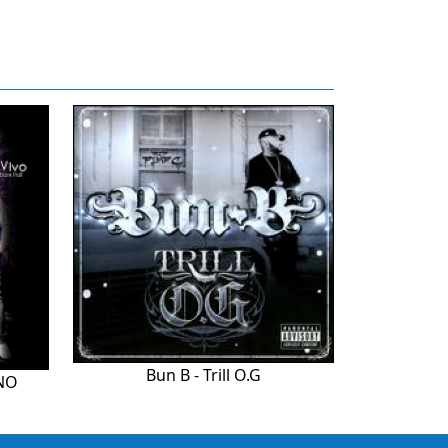
Bun B - Trill O.G
NO