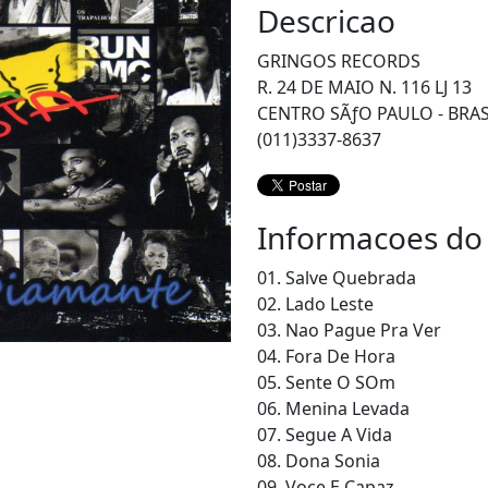
Descricao
GRINGOS RECORDS
R. 24 DE MAIO N. 116 LJ 13
CENTRO SÃƒO PAULO - BRAS
(011)3337-8637
Informacoes do
01. Salve Quebrada
02. Lado Leste
03. Nao Pague Pra Ver
04. Fora De Hora
05. Sente O SOm
06. Menina Levada
07. Segue A Vida
08. Dona Sonia
09. Voce E Capaz