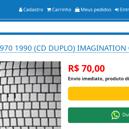
Cadastro
Carrinho
Meus pedidos
Ent
 1970 1990 (CD DUPLO) IMAGINATION
R$ 70,00
Envio imediato, produto d
Duv