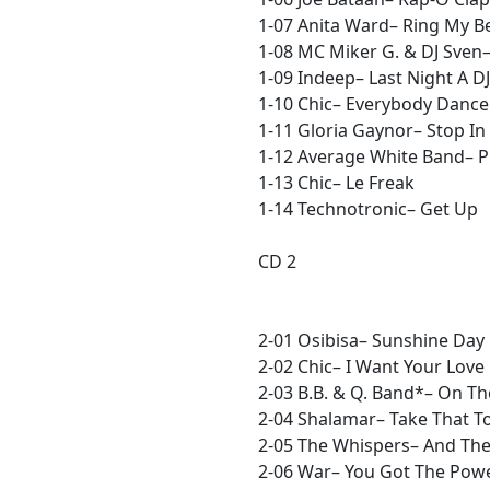
1-07 Anita Ward– Ring My Be
1-08 MC Miker G. & DJ Sven
1-09 Indeep– Last Night A D
1-10 Chic– Everybody Dance
1-11 Gloria Gaynor– Stop I
1-12 Average White Band– P
1-13 Chic– Le Freak
1-14 Technotronic– Get Up
CD 2
2-01 Osibisa– Sunshine Day
2-02 Chic– I Want Your Love
2-03 B.B. & Q. Band*– On Th
2-04 Shalamar– Take That T
2-05 The Whispers– And Th
2-06 War– You Got The Pow