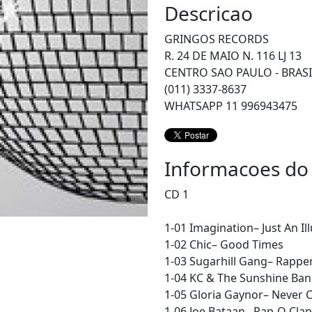
Descricao
GRINGOS RECORDS
R. 24 DE MAIO N. 116 LJ 13
CENTRO SAO PAULO - BRASI
(011) 3337-8637
WHATSAPP 11 996943475
Informacoes do
CD 1
1-01 Imagination– Just An Il
1-02 Chic– Good Times
1-03 Sugarhill Gang– Rapper
1-04 KC & The Sunshine Band–
1-05 Gloria Gaynor– Never
1-06 Joe Bataan– Rap-O Cla