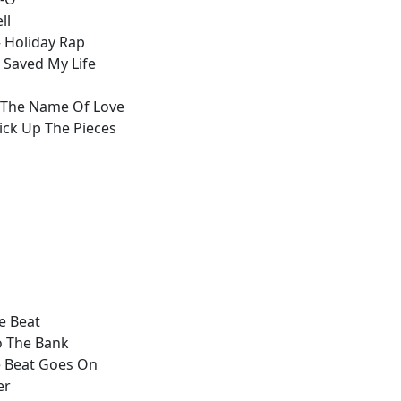
ll
– Holiday Rap
J Saved My Life
n The Name Of Love
ick Up The Pieces
e Beat
o The Bank
e Beat Goes On
er