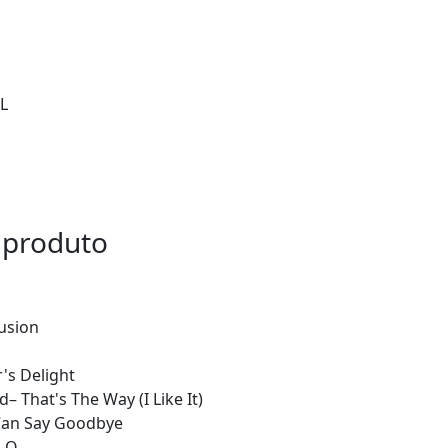
L
 produto
lusion
's Delight
 That's The Way (I Like It)
 Can Say Goodbye
p-O