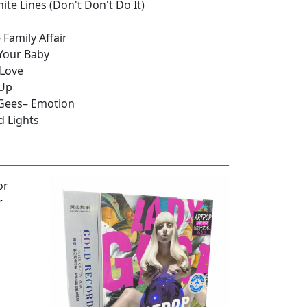
te Lines (Don't Don't Do It)
 Family Affair
Your Baby
 Love
 Up
Gees– Emotion
d Lights
r