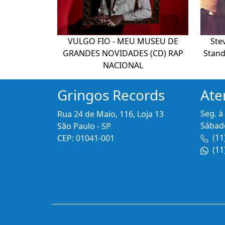
VULGO FIO - MEU MUSEU DE
Ste
GRANDES NOVIDADES (CD) RAP
Stan
NACIONAL
Gringos Records
Ate
Seg. à
Rua 24 de Maio, 116, Loja 13
Sábado
São Paulo - SP
(11
CEP: 01041-001
(11