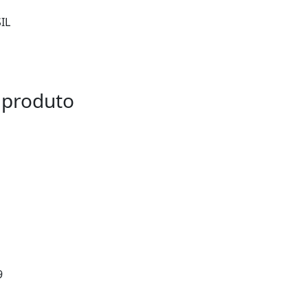
IL
 produto
9