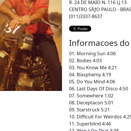
R. 24 DE MAIO N. 116 LJ 13
CENTRO SÃƒO PAULO - BRAS
(011)3337-8637
Informacoes do
01. Morning Sun 4:06
02. Bodies 4:03
03. You Know Me 4:21
04. Blasphemy 4:19
05. Do You Mind 4:06
06. Last Days Of Disco 4:50
07. Somewhere 1:02
08. Deceptacon 5:01
09. Starstruck 5:21
10. Difficult For Weirdos 4:2
11. Superblind 4:46
12. Won t Do That 3:38