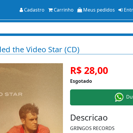
Cadastro
Carrinho
Meus pedidos
Ent
lled the Video Star (CD)
R$ 28,00
Esgotado
Duv
Descricao
GRINGOS RECORDS