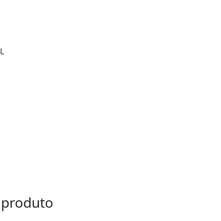
L
 produto