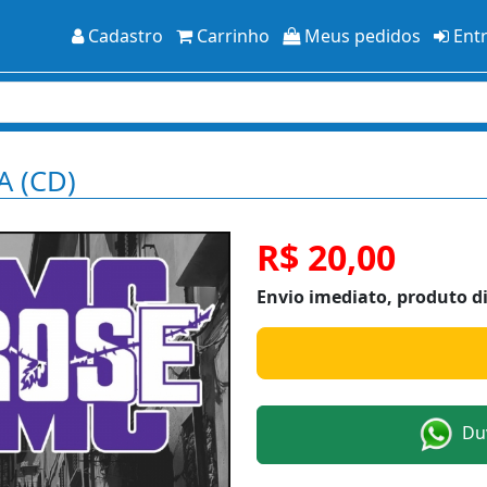
Cadastro
Carrinho
Meus pedidos
Ent
A (CD)
R$ 20,00
Envio imediato, produto d
Duv