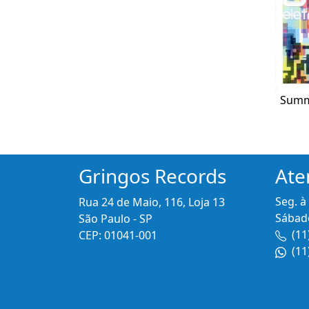
Summe
Gringos Records
Ate
Seg. à
Rua 24 de Maio, 116, Loja 13
Sábado
São Paulo - SP
(11
CEP: 01041-001
(11