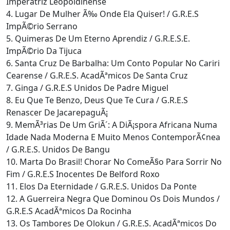
Imperatriz Leopoldinense
4. Lugar De Mulher Ã‰ Onde Ela Quiser! / G.R.E.S
ImpÃ©rio Serrano
5. Quimeras De Um Eterno Aprendiz / G.R.E.S.E.
ImpÃ©rio Da Tijuca
6. Santa Cruz De Barbalha: Um Conto Popular No Cariri
Cearense / G.R.E.S. AcadÃªmicos De Santa Cruz
7. Ginga / G.R.E.S Unidos De Padre Miguel
8. Eu Que Te Benzo, Deus Que Te Cura / G.R.E.S
Renascer De JacarepaguÃ¡
9. MemÃ³rias De Um GriÃ´: A DiÃ¡spora Africana Numa
Idade Nada Moderna E Muito Menos ContemporÃ¢nea
/ G.R.E.S. Unidos De Bangu
10. Marta Do Brasil! Chorar No ComeÃ§o Para Sorrir No
Fim / G.R.E.S Inocentes De Belford Roxo
11. Elos Da Eternidade / G.R.E.S. Unidos Da Ponte
12. A Guerreira Negra Que Dominou Os Dois Mundos /
G.R.E.S AcadÃªmicos Da Rocinha
13. Os Tambores De Olokun / G.R.E.S. AcadÃªmicos Do