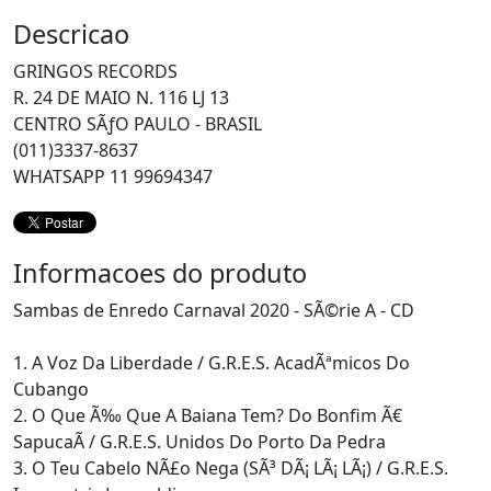
Descricao
GRINGOS RECORDS
R. 24 DE MAIO N. 116 LJ 13
CENTRO SÃƒO PAULO - BRASIL
(011)3337-8637
WHATSAPP 11 99694347
Informacoes do produto
Sambas de Enredo Carnaval 2020 - SÃ©rie A - CD
1. A Voz Da Liberdade / G.R.E.S. AcadÃªmicos Do
Cubango
2. O Que Ã‰ Que A Baiana Tem? Do Bonfim Ã€
SapucaÃ­ / G.R.E.S. Unidos Do Porto Da Pedra
3. O Teu Cabelo NÃ£o Nega (SÃ³ DÃ¡ LÃ¡ LÃ¡) / G.R.E.S.