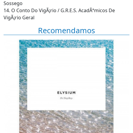
Sossego
14. O Conto Do VigÃ¡rio / G.R.E.S. AcadÃªmicos De
VigÃ¡rio Geral
Recomendamos