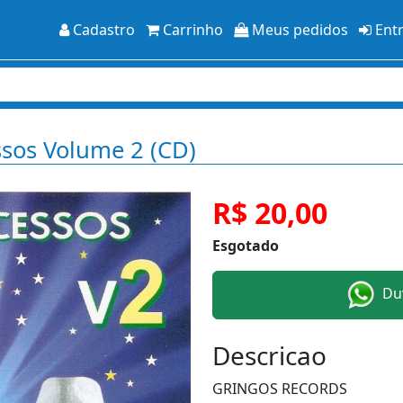
Cadastro
Carrinho
Meus pedidos
Ent
sos Volume 2 (CD)
R$ 20,00
Esgotado
Duv
Descricao
GRINGOS RECORDS