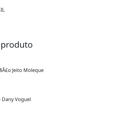
IL
 produto
aÃ§Ã£o Jeito Moleque
o Dany Voguel