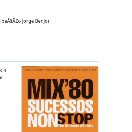
icipaÃ§Ã£o Jorge Benjor
ll