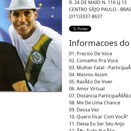
R. 24 DE MAIO N. 116 LJ 13
CENTRO SÃƒO PAULO - BRAS
(011)3337-8637
Informacoes do
01. Preciso De Voce
02. Conselho Pra Voce
03. Mulher Fatal - Particip
04. Mesmo Assim
05. RazÃ£o De Viver
06. Amor Virtual
07. Distancia ParticipaÃ§Ã£
08. Me De Uma Chance
09. Dessa Vez
10. Quero Ficar Com VocÃª
11. Deixa Eu Ser Seu Anjo
12. Ã‰ Tudo IlusÃ£o