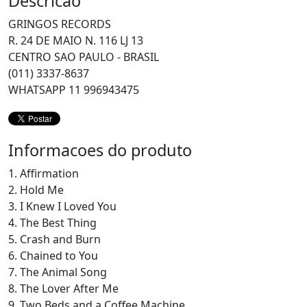
Descricao
GRINGOS RECORDS
R. 24 DE MAIO N. 116 LJ 13
CENTRO SAO PAULO - BRASIL
(011) 3337-8637
WHATSAPP 11 996943475
Informacoes do produto
1. Affirmation
2. Hold Me
3. I Knew I Loved You
4. The Best Thing
5. Crash and Burn
6. Chained to You
7. The Animal Song
8. The Lover After Me
9. Two Beds and a Coffee Machine