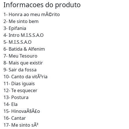
Informacoes do produto
1- Honra ao meu mÃ©rito
2- Me sinto bem
3- Epifania
4- Intro M.I.S.S.A.O
5- M.I.S.S.A.O
6- Batida & Alfenim
7- Meu Tesouro
8- Mais que existir
9- Sair da fossa
10- Canto da vitÃ³ria
11- Dias iguais
12- Te esquecer
13- Postura
14- Ela
15- HinovaÃ§Ã£o
16- Cantar
17- Me sinto sÃ³