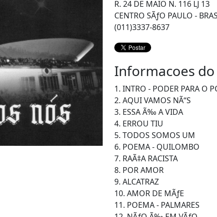
R. 24 DE MAIO N. 116 LJ 13
CENTRO SÃƒO PAULO - BRAS
(011)3337-8637
Informacoes do
1. INTRO - PODER PARA O 
2. AQUI VAMOS NÃ“S
3. ESSA Ã‰ A VIDA
4. ERROU TIU
5. TODOS SOMOS UM
6. POEMA - QUILOMBO
7. RAÃ‡A RACISTA
8. POR AMOR
9. ALCATRAZ
10. AMOR DE MÃƒE
11. POEMA - PALMARES
12. NÃƒO Ã‰ EM VÃƒO