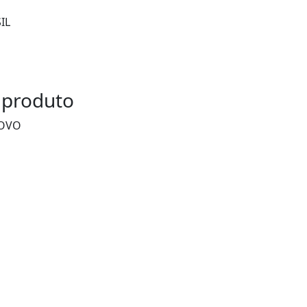
IL
 produto
POVO