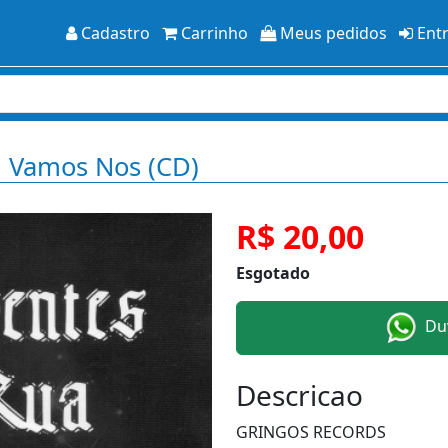
Cadastro
Carrinho
Meus pedidos
Ent
i Vamos Nos (CD)
R$ 20,00
Esgotado
Duv
Descricao
GRINGOS RECORDS