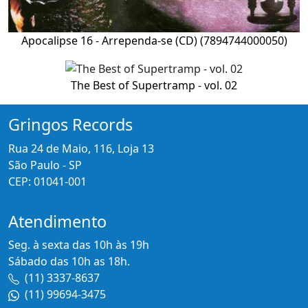
Apocalipse 16 - Arrependa-se (CD) (7894744000050)
The Best of Supertramp - vol. 02
Gringos Records
Rua 24 de Maio, 116, Loja 13
São Paulo - SP
CEP: 01041-001
Atendimento
Seg. à sexta das 10h às 19h
Sábado das 10h as 18h.
(11) 3337-8637
(11) 99694-3475