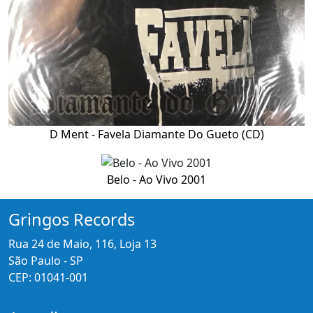
D Ment - Favela Diamante Do Gueto (CD)
Belo - Ao Vivo 2001
Gringos Records
Rua 24 de Maio, 116, Loja 13
São Paulo - SP
CEP: 01041-001