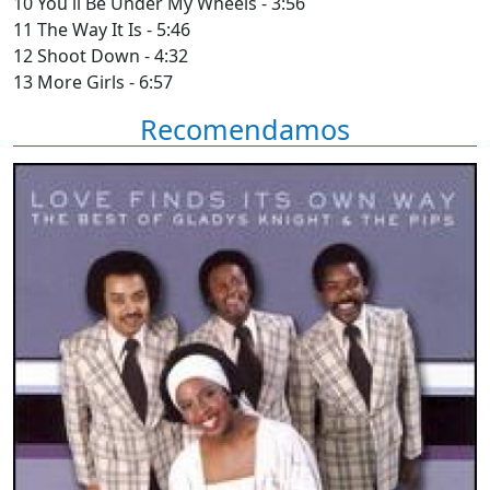
10 You ll Be Under My Wheels - 3:56
11 The Way It Is - 5:46
12 Shoot Down - 4:32
13 More Girls - 6:57
Recomendamos