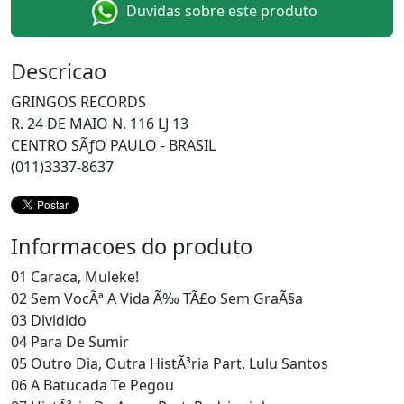
Duvidas sobre este produto
Descricao
GRINGOS RECORDS
R. 24 DE MAIO N. 116 LJ 13
CENTRO SÃƒO PAULO - BRASIL
(011)3337-8637
Informacoes do produto
01 Caraca, Muleke!
02 Sem VocÃª A Vida Ã‰ TÃ£o Sem GraÃ§a
03 Dividido
04 Para De Sumir
05 Outro Dia, Outra HistÃ³ria Part. Lulu Santos
06 A Batucada Te Pegou