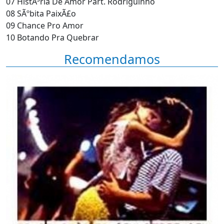
07 HistÃ³ria De Amor Part. Rodriguinho
08 SÃºbita PaixÃ£o
09 Chance Pro Amor
10 Botando Pra Quebrar
Recomendamos