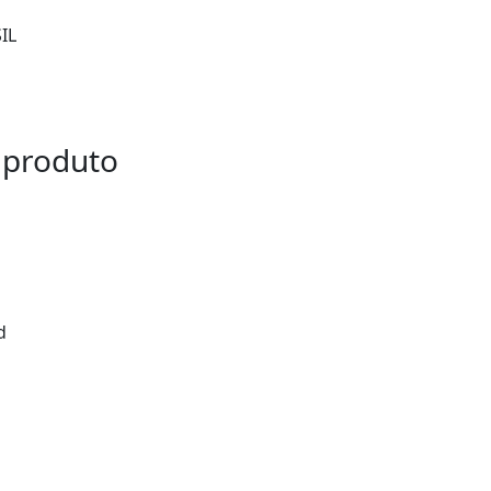
IL
 produto
d