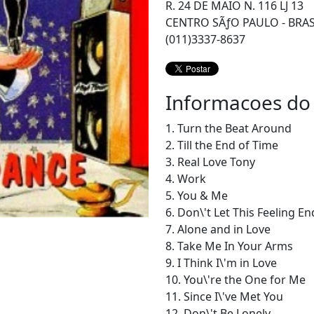
R. 24 DE MAIO N. 116 LJ 13
CENTRO SÃƒO PAULO - BRAS
(011)3337-8637
Informacoes do
1. Turn the Beat Around
2. Till the End of Time
3. Real Love Tony
4. Work
5. You & Me
6. Don\'t Let This Feeling En
7. Alone and in Love
8. Take Me In Your Arms
9. I Think I\'m in Love
10. You\'re the One for Me
11. Since I\'ve Met You
12. Don\'t Be Lonely