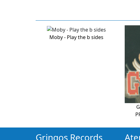
Moby - Play the b sides
G
P
Gringos Records
Ate