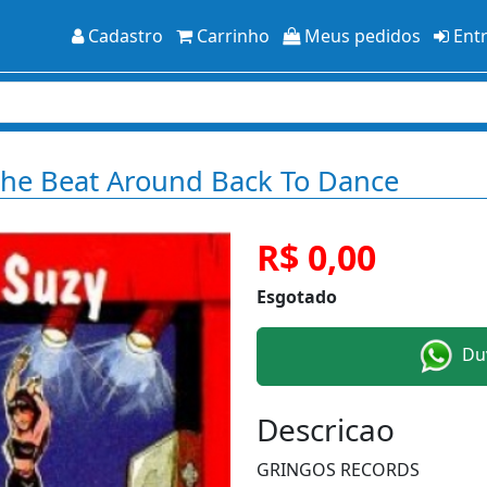
Cadastro
Carrinho
Meus pedidos
Ent
 The Beat Around Back To Dance
R$ 0,00
Esgotado
Duv
Descricao
GRINGOS RECORDS