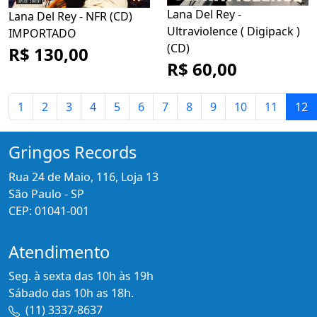
Lana Del Rey -
Lana Del Rey - NFR (CD)
Ultraviolence ( Digipack )
IMPORTADO
(CD)
R$ 130,00
R$ 60,00
1
2
3
4
5
6
7
8
9
10
11
12
Gringos Records
Rua 24 de Maio, 116, Loja 13
São Paulo - SP
CEP: 01041-001
Atendimento
Seg. à sexta das 10h às 19h
Sábado das 10h as 18h.
(11) 3337-8637